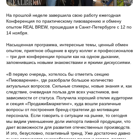
На прошлой неделе завершила свою работу ежегодная
Конференция по практическому пивоварению и обмену
опытом REAL BREW, прошедшая в Санкт-Петербурге с 12 по
14 ноября.
Насыщенная программа, интересные темы, ценный обмен
опытом, приятное общение в кругу коллег и профессионалов
– три дня конференции прошли как на одном дыхании,
запомнившись новыми знакомствами и яркими дискуссиями.
«В первую очередь, хотелось бы отметить секцию
«Пивоварение», где разобрали большое количество
актуальных вопросов. Сильные спикеры, новые знания и, как
следствие, очевидная польза для всех участников, вне
зависимости от статуса. Получила хороший отклик аудитории
и секция «Продажи&маркетинг», куда вошли различные
вопросы от построения бренд-стратегии до мотивации
персонала. Если говорить о ситуации на рынке, то сегодня
мы видим уменьшение доли импорта пивной продукции, что
дает возможности для развития отечественных производств.
И это, безусловно, позитивный тренд. Уже достаточно давно
рынок отличается многообразием вкусов и сортов, ростом