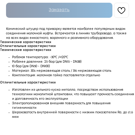
Заказать
Конический штуцер под приварку является наиболее популярным видом
соединения молочной муфты. Встречается в линиях труборовода, а также
на всех видах емкостного, варочного и разливного оборудования.
Технические характеристики
Отличительные характеристики
Технические характеристики
Рабочая температура: -30℃ /+120℃
Рабочее давление: 25 бар (для DN15 - DN38)
10 бар (для DN50 - DN100)
Материал: 304 нержавеющая сталь / 316 нержавеющая сталь
Комплектация: молочная гайка поставляется отдельно
Отличительные характеристики
Изготовлен из цельного куска металла, посредством использования
технологиии монолитной штамповки, что повышает прочность соединения
и долговечность его эксплуатации
Электрополированная внешняя поверхность для повышения
гигиеничности
Шероховатость внутренней поверхности с низким показателем Ra, до ≤1,6
мкм