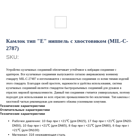
Камлок тип "E" ниппель с хвостовиком (MIL-C-
2787)
SKU:
Устройство кулачковых соединений обеспечивает устойчивое к вибрации соединение с
адаптером. Все кулачковые соединения выпускаются согласно американскому военному
стандарту MIL-C-27487 и изготаливаются с возможностью соединения со всеми типами изделий
этого стандарта. Благодаря своей простоте, надежности и удобства использования, система
кулачковых соединений является стандартом быстроразъемных соединений для рукавов в
отраслях мировой промышленности. Данный тип соединения считается универсальным, поэтому
подходит для использования во всех отраслях промышленности без исключения. Тип камлока с
хвостовой частью рекомендован для внешнего обжима усиленными хомутами.
Технические характеристики
Отличительные характеристики
Технические характеристики
Рабочее давление: 10 бар при t +21℃ (для DN15), 17 бар при t +21℃ (для DN20-
DN50), 10 бар при t +21℃ (для DN65), 8 бар при t +21℃ (для DN80), 6 бар при t
+21℃ (для DN100)
Материал: 316 нержавеющая сталь