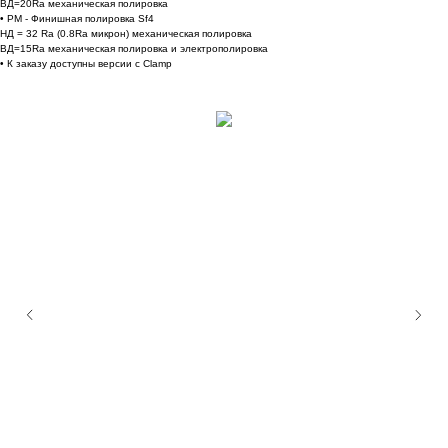
ВД=20Ra механическая полировка
• PM - Финишная полировка Sf4
НД = 32 Ra (0.8Ra микрон) механическая полировка
ВД=15Ra механическая полировка и электрополировка
• К заказу доступны версии с Clamp