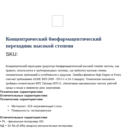
Концентрический биофармацевтический
переходник высокой степени
SKU:
Концентрический переходник (редуктор) биофармацевтический высокой степени чистоты, как
правило, используется в трубопроводных системах, где требуется высокая степень
гигиенических требований и устойчивости к коррозии. Линейка фитингов High Degree of Purity
отвечает требованиям ASME BPE-2009 - DT-5-1 и 3А Стандарту. Технические показатели
тройника соответствуют BPE Таблице #DT-11, обеспечивая максимальную чистоту рабочей
среды и сводя к минимуму риск загрязнения.
Технические характеристики
Отличительные характеристики
Технические характеристики
Материал: 316 нержавеющая сталь
Поверхность: полированная
Отличительные характеристики
• PL - финишная полировка Sf1
НД = 32 Ra (0.8Ra микрон) механическая полировка