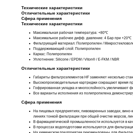
Технические характеристики
Отличительные характеристики
Сфера применения
Технические характеристики
Максимальная рабочая температура: +80℃
Максимальное рабочее дифф. давление: 4 Бар при +20℃
Фильтрующий материал: Полипропилен / Микростекловол
Поддерживающий слой: Полипропилен
Каркас: Полипропилен
Уплотнение: Silicone / EPDM / Viton® / E-FKM / NBR
Отличительные характеристики
Габариты фильтроэлементов HF заменяют несколько стан
Высокопроизводительные картриджи сокращают время при 
Гофрированная укладка и многослойность увеличивают ф
Все варианты исполнения из полипропилена демонстриру
Сфера применения
На пищевых предприятиях, пивоваренных заводах, вино-к
линиях тонкой фильтрации при общей очистке морсов, лин
В фармацевтической промышленности используется в кач
В процессах водоподготовки используются для фильтраци
На химическом предприятии рекомендованы для фильтраци