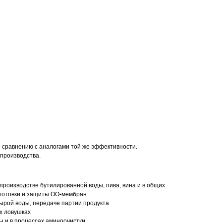
 сравнению с аналогами той же эффективности.
производства.
производстве бутилированной воды, пива, вина и в общих
одготовки и защиты ОО-мембран
ырой воды, передаче партии продукта
х ловушках
ы и в процессах аминоочистки