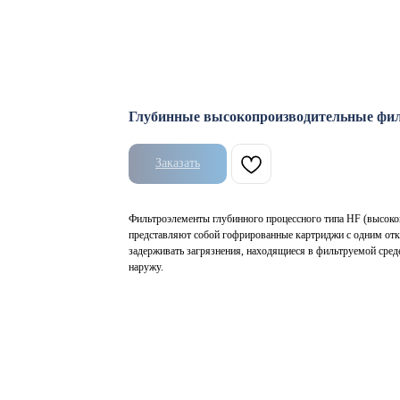
Глубинные высокопроизводительные фи
Заказать
Фильтроэлементы глубинного процессного типа HF (высоко
представляют собой гофрированные картриджи с одним от
задерживать загрязнения, находящиеся в фильтруемой сред
наружу.