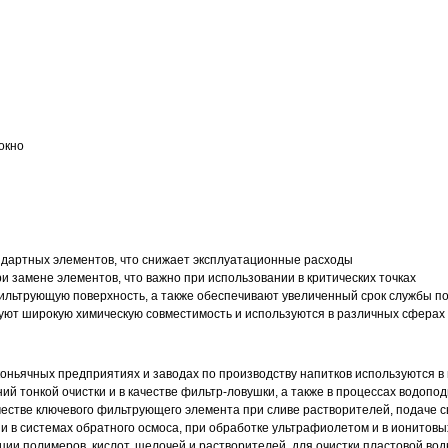
окно
дартных элементов, что снижает эксплуатационные расходы
замене элементов, что важно при использовании в критических точках
ильтрующую поверхность, а также обеспечивают увеличенный срок службы по
ют широкую химическую совместимость и используются в различных сферах 
оньячных предприятиях и заводах по производству напитков используются в 
ий тонкой очистки и в качестве фильтр-ловушки, а также в процессах водоп
естве ключевого фильтрующего элемента при сливе растворителей, подаче с
и в системах обратного осмоса, при обработке ультрафиолетом и в ионитовы
и полимеров, кислот, щелочей и растворителей, для очистки пластовой вод