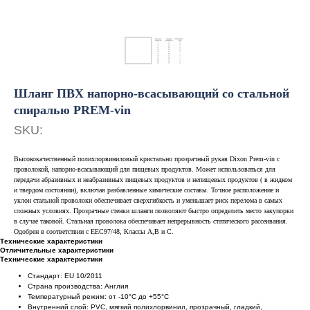
Шланг ПВХ напорно-всасывающий со стальной
спиралью PREM-vin
SKU:
Высококачественный полихлорвиниловый кристально прозрачный рукав Dixon Prem-vin с
проволокой, напорно-всасывающий для пищевых продуктов. Может использоваться для
передачи абразивных и неабразивных пищевых продуктов и непищевых продуктов ( в жидком
и твердом состоянии), включая разбавленные химические составы. Точное расположение и
уклон стальной проволоки обеспечивает сверхгибкость и уменьшает риск перелома в самых
сложных условиях. Прозрачные стенки шланги позволяют быстро определить место закупорки
в случае таковой. Стальная проволока обеспечивает непрерывность статического рассеивания.
Одобрен в соответствии с ЕЕС97/48, Классы А,В и С.
Технические характеристики
Отличительные характеристики
Технические характеристики
Стандарт: EU 10/2011
Страна производства: Англия
Температурный режим: от -10°C до +55°C
Внутренний слой: PVC, мягкий полихлорвинил, прозрачный, гладкий,