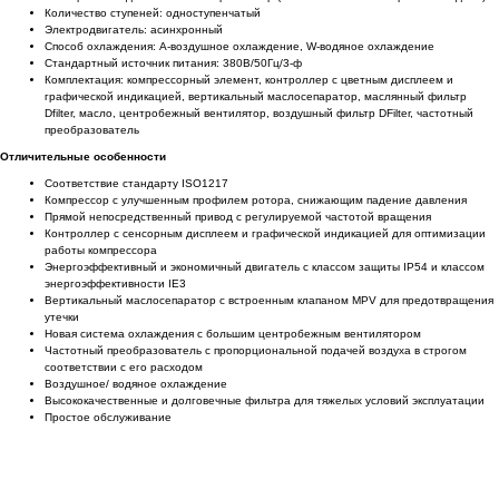
Количество ступеней: одноступенчатый
Электродвигатель: асинхронный
Способ охлаждения: A-воздушное охлаждение, W-водяное охлаждение
Стандартный источник питания: 380В/50Гц/3-ф
Комплектация: компрессорный элемент, контроллер с цветным дисплеем и
графической индикацией, вертикальный маслосепаратор, маслянный фильтр
Dfilter, масло, центробежный вентилятор, воздушный фильтр DFilter, частотный
преобразователь
Отличительные особенности
Соответствие стандарту ISO1217
Компрессор с улучшенным профилем ротора, снижающим падение давления
Прямой непосредственный привод с регулируемой частотой вращения
Контроллер с сенсорным дисплеем и графической индикацией для оптимизации
работы компрессора
Энергоэффективный и экономичный двигатель c классом защиты IP54 и классом
энергоэффективности IE3
Вертикальный маслосепаратор с встроенным клапаном MPV для предотвращения
утечки
Новая система охлаждения с большим центробежным вентилятором
Частотный преобразователь с пропорциональной подачей воздуха в строгом
соответствии с его расходом
Воздушное/ водяное охлаждение
Высококачественные и долговечные фильтра для тяжелых условий эксплуатации
Простое обслуживание