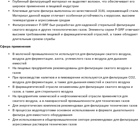
Глубинный фильтрующий материал не выделяет волокон, что обеспечивает его
широкое применение в пищевой индустрии
Ключевые детали фильтра выполнены из качественной 316L нержавеющей стали.
Материал данной марки отличает особенная устойчивость к коррозии, высоким
температурам и агрессивным средам
Фильтроэлемент P-SRF был разработан для надежной стерильной фильтрации
сжатого воздуха и других технологических газов. Элементы серии P-SRF отвечают
высоким требованиям пищевой и фармацевтической отраслей, а также обладают
длительным сроком службы
Сфера применения
В молочной промышленности используется для фильтрации сжатого воздуха,
воздуха для ферментации, азота, углекислого газа и воздуха для дыхания
емкостей
На пищевых предприятиях рекомендованы для фильтрации сжатого воздуха и
газов
При производстве напитков и в пивоварении используются для фильтрации СО2,
воздуха для ферментации, а также для дыхания емкостей и сжатого воздуха
В фармацевтической отрасли незаменимы для фильтрации сжатого воздуха и
газов, а также для стерильного воздуха
На предприятиях химической и нефтехимической отрасли применяется для
сжатого воздуха, а в лакокрасочной промышленности для технических газов
Для энергетических комплексов рекомендован для фильтрации технических газов
В процессах водоподготовки основное использование в формате дыхательного
фильтра для емкостного оборудования
Для использования в общепромышленном секторе рекомендован для фильтрации
агрессивных растворов технических газов