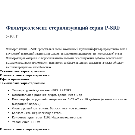
Фильтроэлемент стерилизующий серии P-SRF
SKU:
Фильтроэлемент P–SRF представляет собой намотанный глубинный фильтр процессного типа с
внутренней и внешней защитными сетками и концевыми адаптерами из нержавеющей стали.
Фильтрующий материал из боросиликатного волокна без связующих добавок обеспечивает
высокие показатели грязеемкости при низком дифференциальном давлении, а также обладает
высокой пропускной способностью.
Технические характеристики
Отличительные характеристики
Сфера применения
Технические характеристики
Температурный диапазон: -20℃ / +150℃
Максимальное рабочее дифф. давление: 5 Бар
Площадь фильтрующей поверхности: 0,05 м2 на 10 дюймов (в зависимости от
выбранной версии)
Фильтрующий материал: Боросиликатное волокно
Каркас: 316L Нержавеющая сталь
Концевые адаптеры: 316L Нержавеющая сталь
Уплотнение: EPDM
Отличительные характеристики