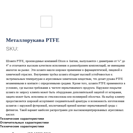
Металлорукава PTFE
SKU:
Шланги PTFE, производимые компанией Dixon в Англии, выпускаются с диаметрами от ¼” до
4” и отличаются высоким качеством исполнения и разнообразием комплектаций, не имеющими
аналогов на рынке. Эти шланги нашли широкое применение в фармацевтической, пищевой и
химической отраслях. Внутренняя трубка шланга обладает высокой устойчивостью к
экстремальным температурам и агрессивным химическим веществам, что делает рукава PTFE
незаменимыми в контакте с определенными средами. Кроме того, шланги PTFE применяются в
условиях, где высоки требования к чистоте перекачиваемого продукта. Наружное покрытие
шланга по запросу клиента может быть оборудовано дополнительной защитой от истирания,
защита может быть исполнена из стекловолокна или полимерной оболочки. На выбор клиенту
предоставляется широкий ассортимент соединительной арматуры и возможность изготовления
шлангов с наружной футеровкой, исключающей прямой контакт перекачиваемой среды с
фитингом. Такой вариант наиболее распространен для высококонцентрированных агрессивных
кислот.
Технические характеристики
Отличительные характеристики
Технические характеристики