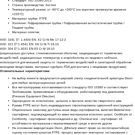
Стандарт: ISO 10380:2013
Страна производства: Англия
Температурный режим: от -60°C до +260°C (на короткие промежутки времени
+220°C)
Материал трубки: PTFE
Усиление: Гофрированная трубка / Гофрированная антистатическая трубка /
Гладкая трубка
Материал оплетки:
AISI: 316L D”: 1.4404 EN: X2 Cr Ni Mo 17-12-2
AISI: 321 D”:1.4541 EN: X6 Cr Ni Ti 18-10
AISI: 304 D”:1.4031 EN:X5 Cr Ni 18-10
(опционально доступна: стекловолоконная оболочка, защищающая от термических
воздействий, радиационных температур и искр/оболочка из пищевого нейлона,
используется для внешней защиты от термических воздействий и санитарной обработки
моющими веществами, материал одобрен FDA для контакта с пищевыми продуктами)
Отличительные характеристики
На выбор клиента предлагается широкий спектр соединительной арматуры Dixon
для любых эксплуатационных целей
Все металлорукава изготавливаются по стандарту ISO 10380 и соответствуют
Требованиям, применяемым к оборудованию, работающему под давлением
(Pressure Equipment Directive)
Однородное по исполнению, цельное и прочное качество сварочного шва
Рукава PTFE могут быть индивидуально спроектированы сдвоенной конструкцией
Опционально заказчику доступны иные виды сертификатов, включая Material test -
сертификат, подтверждающий из каких материалов исполнен шланг, Certificate of
Comfornity - сертификат происхождения и др, Chemical test - сертификат об
устойчивости материалов к перекачиваемой среде и многие другие
На основании аккредитации Dixon, ДФильтр имеет право на послегарантийную
оценку состояния шлангов PTFE, процесс включает повторное тестирование с