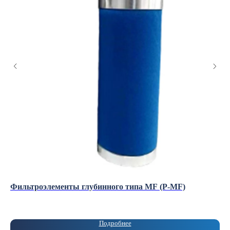
Фильтроэлементы глубинного типа MF (P-MF)
Вы
се
Подробнее