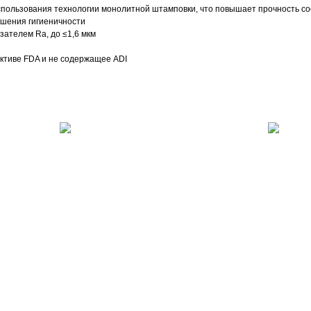
использования технологии монолитной штамповки, что повышает прочность со
шения гигиеничности
зателем Ra, до ≤1,6 мкм
ктиве FDA и не содержащее ADI